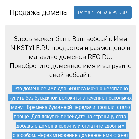
Продажа домена
Domain For Sale: 99 USD
Здесь может быть Ваш вебсайт. Имя
NIKSTYLE.RU продается и размещено в
магазине доменов REG.RU.
Приобретите доменное имя и загрузите
свой вебсайт.
Это доменное имя для бизнеса можно безопасно
купить без бумажной волокиты в течение нескольких
минут. Времена бумажной передачи прошли, стало
проще. Для покупки перейдите на страницу лота,
добавьте домен в корзину и оплатите удобным
способом. Через мгновение доменное имя станет